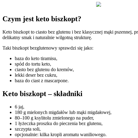
Czym jest keto biszkopt?
Keto biszkopt to ciasto bez glutenu i bez klasycznej mąki pszennej
delikatny smak i naturalnie wilgotną strukturę.
Taki biszkopt bezglutenowy sprawdzi się jako:
baza do keto tiramisu,
spód do tortu keto,
ciasto bez glutenu do kremów,
lekki deser bez cukru,
baza do ciast z mascarpone.
Keto biszkopt – składniki
6 jaj,
180 g mielonych migdałów lub mąki migdałowej,
80–100 g ksylitolu zmielonego na puder,
1 łyżeczka proszku do pieczenia bez glutenu,
szczypta soli,
opcjonalnie: kilka kropli aromatu waniliowego.