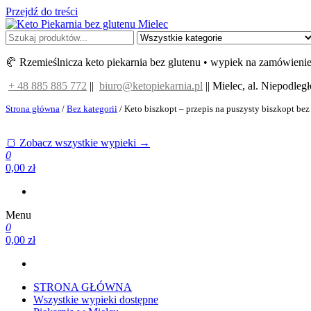
Przejdź do treści
Keto Piekarnia bez glutenu Mielec
Piekarnia bez glutenu i z niskiem IG
🥐 Rzemieślnicza keto piekarnia bez glutenu • wypiek na zamówieni
+ 48 885 885 772
||
biuro@ketopiekarnia.pl
|| Mielec, al. Niepodległ
Strona główna
/
Bez kategorii
/ Keto biszkopt – przepis na puszysty biszkopt bez
🍞 Zobacz wszystkie wypieki →
0
0,00 zł
Menu
0
0,00 zł
STRONA GŁÓWNA
Wszystkie wypieki dostępne