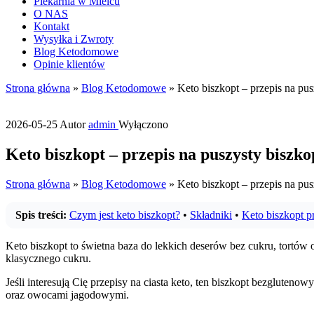
Piekarnia w Mielcu
O NAS
Kontakt
Wysyłka i Zwroty
Blog Ketodomowe
Opinie klientów
Strona główna
»
Blog Ketodomowe
»
Keto biszkopt – przepis na pus
2026-05-25
Autor
admin
Wyłączono
Keto biszkopt – przepis na puszysty biszko
Strona główna
»
Blog Ketodomowe
»
Keto biszkopt – przepis na pus
Spis treści:
Czym jest keto biszkopt?
•
Składniki
•
Keto biszkopt p
Keto biszkopt to świetna baza do lekkich deserów bez cukru, tortów 
klasycznego cukru.
Jeśli interesują Cię przepisy na ciasta keto, ten biszkopt bezgluteno
oraz owocami jagodowymi.