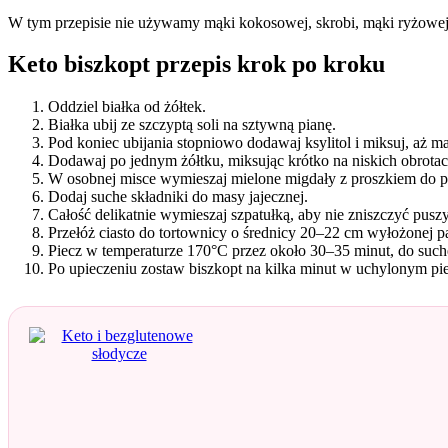
W tym przepisie nie używamy mąki kokosowej, skrobi, mąki ryżowej
Keto biszkopt przepis krok po kroku
Oddziel białka od żółtek.
Białka ubij ze szczyptą soli na sztywną pianę.
Pod koniec ubijania stopniowo dodawaj ksylitol i miksuj, aż ma
Dodawaj po jednym żółtku, miksując krótko na niskich obrotac
W osobnej misce wymieszaj mielone migdały z proszkiem do p
Dodaj suche składniki do masy jajecznej.
Całość delikatnie wymieszaj szpatułką, aby nie zniszczyć puszys
Przełóż ciasto do tortownicy o średnicy 20–22 cm wyłożonej p
Piecz w temperaturze 170°C przez około 30–35 minut, do such
Po upieczeniu zostaw biszkopt na kilka minut w uchylonym pie