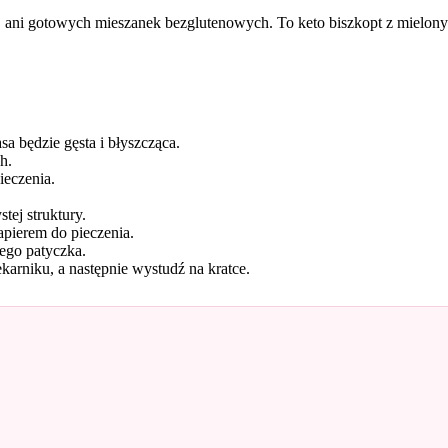
 ani gotowych mieszanek bezglutenowych. To keto biszkopt z mielon
sa będzie gęsta i błyszcząca.
h.
ieczenia.
tej struktury.
apierem do pieczenia.
ego patyczka.
karniku, a następnie wystudź na kratce.