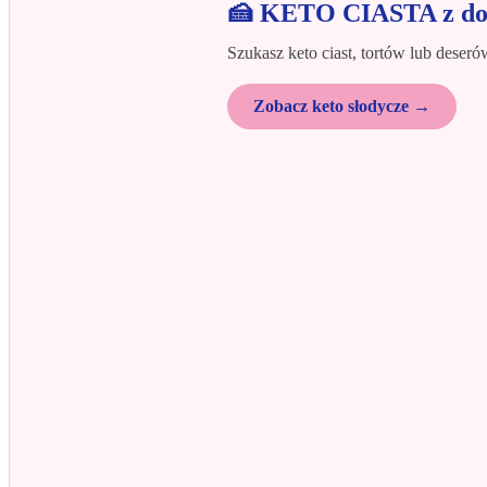
🍰 KETO CIASTA z do
Szukasz keto ciast, tortów lub dese
Zobacz keto słodycze →